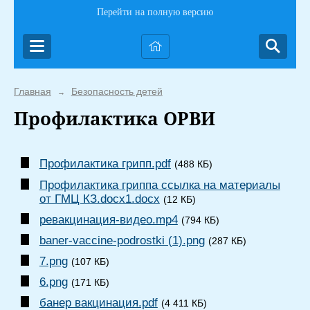
Перейти на полную версию
Главная
Безопасность детей
→
Профилактика ОРВИ
Профилактика грипп.pdf
(488 КБ)
Профилактика гриппа ссылка на материалы
от ГМЦ КЗ.docx1.docx
(12 КБ)
ревакцинация-видео.mp4
(794 КБ)
baner-vaccine-podrostki (1).png
(287 КБ)
7.png
(107 КБ)
6.png
(171 КБ)
банер вакцинация.pdf
(4 411 КБ)