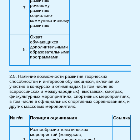
развитию,
речевому
развитию,
социально-
коммуникативному
развитию
Охват
обучающихся
дополнительными
образовательными
программами.
2.5. Наличие возможности развития творческих
способностей и интересов обучающихся, включая их
участие в конкурсах и олимпиадах (в том числе во
всероссийских и международных), выставках, смотрах,
физкультурных мероприятиях, спортивных мероприятиях,
в том числе в официальных спортивных соревнованиях, и
других массовых мероприятиях.
№ п/п
Позиция оценивания
Ссылка
Разнообразие тематических
мероприятий (конкурсов,
соревнований, концертов и др.),