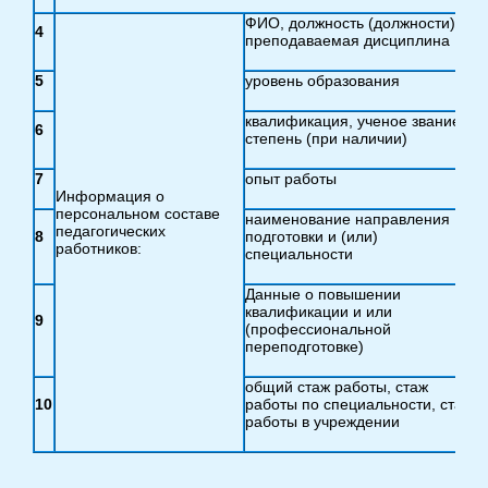
ФИО, должность (должности),
4
преподаваемая дисциплина
5
уровень образования
квалификация, ученое звание и
6
степень (при наличии)
h
7
опыт работы
Информация о
персональном составе
наименование направления
педагогических
8
подготовки и (или)
работников:
специальности
Данные о повышении
квалификации и или
9
(профессиональной
переподготовке)
общий стаж работы, стаж
10
работы по специальности, стаж
работы в учреждении