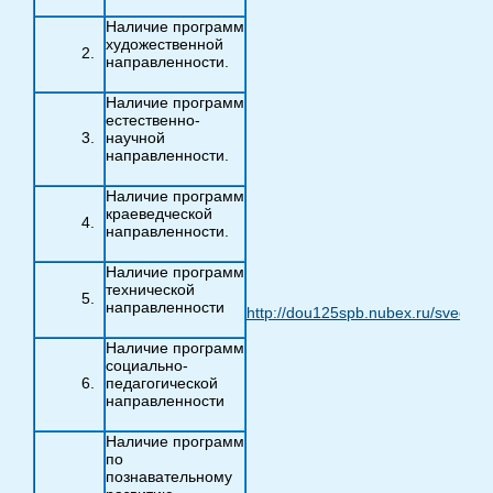
Наличие программ
художественной
направленности.
Наличие программ
естественно-
научной
направленности.
Наличие программ
краеведческой
направленности.
Наличие программ
технической
направленности
http://dou125spb.nubex.ru/sveden/
Наличие программ
социально-
педагогической
направленности
Наличие программ
по
познавательному